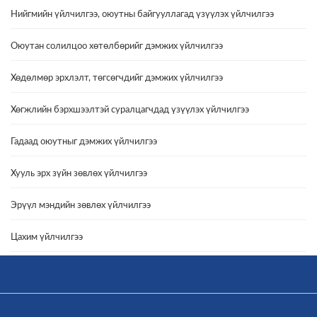
Нийгмийн үйлчилгээ, оюутны байгууллагад үзүүлэх үйлчилгээ
Оюутан солилцоо хөтөлбөрийг дэмжих үйлчилгээ
Хөдөлмөр эрхлэлт, төгсөгчдийг дэмжих үйлчилгээ
Хөгжлийн бэрхшээлтэй суралцагчдад үзүүлэх үйлчилгээ
Гадаад оюутныг дэмжих үйлчилгээ
Хууль эрх зүйн зөвлөх үйлчилгээ
Эрүүл мэндийн зөвлөх үйлчилгээ
Цахим үйлчилгээ