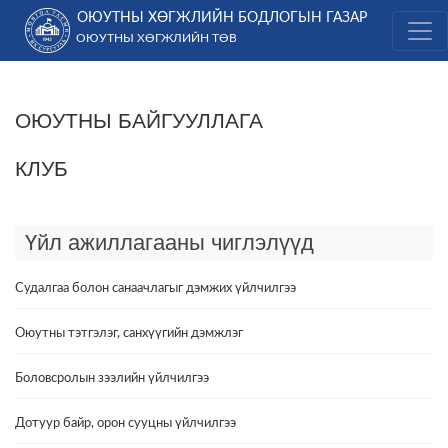
Skip
ОЮУТНЫ ХӨГЖЛИЙН БОДЛОГЫН ГАЗАР
to
ОЮУТНЫ ХӨГЖЛИЙН ТӨВ
content
ОЮУТНЫ БАЙГУУЛЛАГА
КЛУБ
Үйл ажиллагааны чиглэлүүд
Судалгаа болон санаачлагыг дэмжих үйлчилгээ
Оюутны тэтгэлэг, санхүүгийн дэмжлэг
Боловсролын зээлийн үйлчилгээ
Дотуур байр, орон сууцны үйлчилгээ