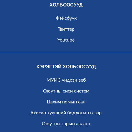
ХОЛБООСУУД
Фэйсбүүк
Твиттер
Youtube
ХЭРЭГТЭЙ ХОЛБООСУУД
МУИС үндсэн веб
Оюутны сиси систем
Цахим номын сан
Ахисан түвшний бодлогын газар
Оюутны гарын авлага