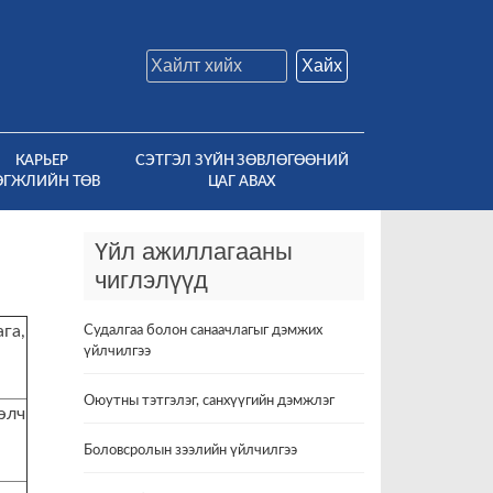
Хайх
КАРЬЕР
СЭТГЭЛ ЗҮЙН ЗӨВЛӨГӨӨНИЙ
ӨГЖЛИЙН ТӨВ
ЦАГ АВАХ
Үйл ажиллагааны
чиглэлүүд
га,
Судалгаа болон санаачлагыг дэмжих
үйлчилгээ
Оюутны тэтгэлэг, санхүүгийн дэмжлэг
элч
Боловсролын зээлийн үйлчилгээ