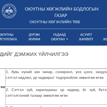
ОЮУТНЫ ХӨГЖЛИЙН БОДЛОГЫН
ГАЗАР
ОЮУТНЫ ХӨГЖЛИЙН ТӨВ
ОЮУТНЫ
ДҮРЭМ
ГАДААД
АСУУЛТ
ЙГУУЛЛАГА
ЖУРАМ
ОЮУТАН
ХАРИУЛТ
Х
ЧДИЙГ ДЭМЖИХ ҮЙЛЧИЛГЭЭ
1. Хувь хүний зан чанар, сонирхол, үнэ цэнэ, хандла
сэтгэл хөдлөл, ур чадварыг тодорхойлж зөвөлгөө өгөх
гөө
2. Сэтгэл зүй, харилцааны ур чадвар, ёс зүй, бүтэ
сэтгэлгээний талаар зөвөлгөө өгөх