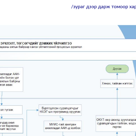
/зураг дээр дарж томоор хар