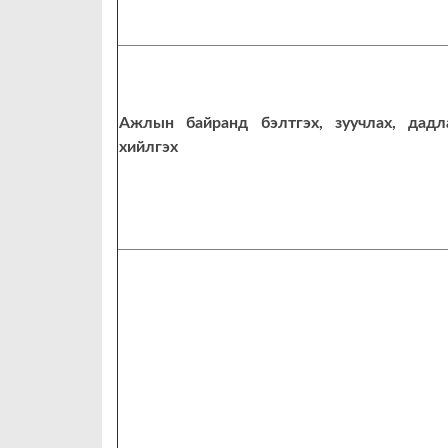
Ажлын байранд бэлтгэх, зуучлах, дадл
хийлгэх