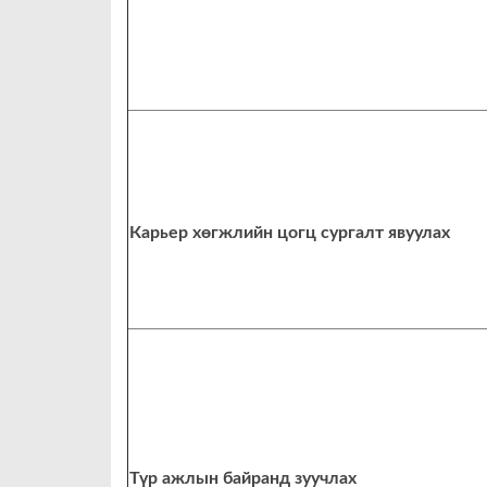
Карьер хөгжлийн цогц сургалт явуулах
Түр ажлын байранд зуучлах