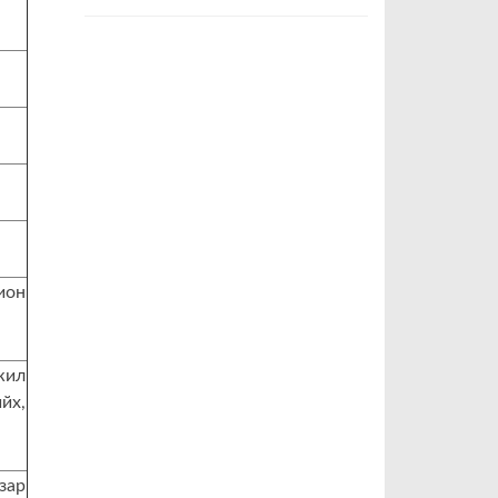
ион
жил
йх,
зар