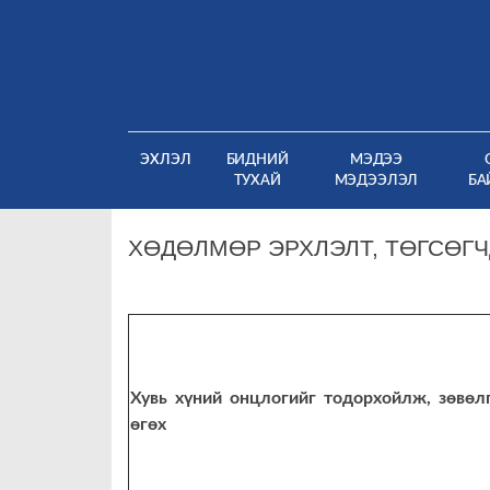
Skip
to
content
(CURRENT)
ЭХЛЭЛ
БИДНИЙ
МЭДЭЭ
ТУХАЙ
МЭДЭЭЛЭЛ
БА
ХӨДӨЛМӨР ЭРХЛЭЛТ, ТӨГСӨГ
Хувь хүний онцлогийг тодорхойлж, зөвөл
өгөх