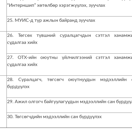
“Интерншип” хөтөлбөр хэрэгжүүлэх, зуучлах
25. МУИС-д түр ажлын байранд зуучлах
26. Төгсөх түвшний суралцагчдын сэтгэл ханамж
судалгаа хийх
27. ОТХ-ийн оюутны үйлчилгээний сэтгэл ханамж
судалгаа хийх
28. Суралцагч, төгсөгч оюутнуудын мэдээллийн 
бүрдүүлэх
29. Ажил олгогч байгуулагуудын мэдээллийн сан бүрдүү
30. Төгсөгчдийн мэдээллийн сан бүрдүүлэх