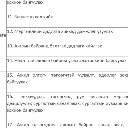
зохион байгуулах
11. Бизнес аялал хийх
12. Мэргэжлийн дадлага хийхэд дэмжлэг үзүүлэх
ага
13. Ажлын байранд бэлтгэх дадлага хийлгэх
14. Нээлттэй ажлын байрны үзэсгэлэн зохион байгуулах
15. Ажил олгогч, төгсөгчтэй уулзалт, өдөрлөг зох
байгуулах
16. Тэнхмүүдээс төгсөгчид рүү чиглэсэн мэргэ
дээшлүүлэх сургалтын санал авах, сургалтын хуваарь хи
зохион байгуулах
17. Ажил олгогчдоос ажлын байрны санал авах, 