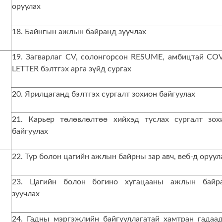
оруулах
18. Байнгын ажлын байранд зуучлах
19. Загварлаг CV, солонгорсон RESUME, амбицтай CO
LETTER бэлтгэх арга зүйд сургах
20. Ярилцаганд бэлтгэх сургалт зохион байгуулах
21. Карьер төлөвлөлтөө хийхэд туслах сургалт зох
байгуулах
22. Түр болон цагийн ажлын байрны зар авч, веб-д оруул
23. Цагийн болон богино хугацааны ажлын байр
зуучлах
24. Гадны мэргэжлийн байгууллагатай хамтран гадаа