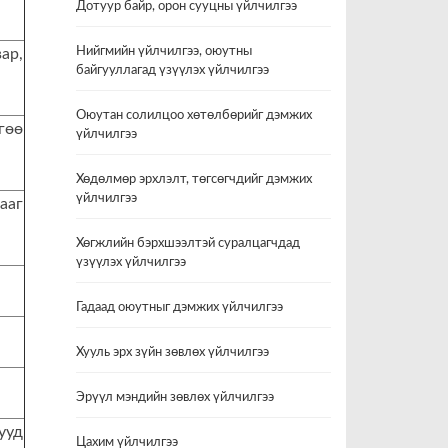
Дотуур байр, орон сууцны үйлчилгээ
Нийгмийн үйлчилгээ, оюутны
ар,
байгууллагад үзүүлэх үйлчилгээ
Оюутан солилцоо хөтөлбөрийг дэмжих
гөө
үйлчилгээ
Хөдөлмөр эрхлэлт, төгсөгчдийг дэмжих
үйлчилгээ
ааг
Хөгжлийн бэрхшээлтэй суралцагчдад
үзүүлэх үйлчилгээ
Гадаад оюутныг дэмжих үйлчилгээ
Хууль эрх зүйн зөвлөх үйлчилгээ
Эрүүл мэндийн зөвлөх үйлчилгээ
ууд
Цахим үйлчилгээ