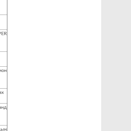
VER
ион
ах
анд
дын