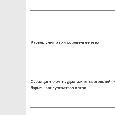
Карьер үнэлгээ хийх, зөвөлгөө өгөх
Суралцагч оюутнуудад ажил мэргэжлийн 
баримжааг сургалтаар олгох