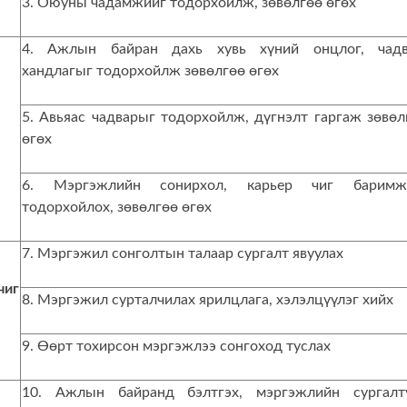
3. Оюуны чадамжийг тодорхойлж, зөвөлгөө өгөх
4. Ажлын байран дахь хувь хүний онцлог, чадв
хандлагыг тодорхойлж зөвөлгөө өгөх
5. Авьяас чадварыг тодорхойлж, дүгнэлт гаргаж зөвөл
өгөх
6. Мэргэжлийн сонирхол, карьер чиг баримж
тодорхойлох, зөвөлгөө өгөх
7. Мэргэжил сонголтын талаар сургалт явуулах
чиг
8. Мэргэжил сурталчилах ярилцлага, хэлэлцүүлэг хийх
9. Өөрт тохирсон мэргэжлээ сонгоход туслах
10. Ажлын байранд бэлтгэх, мэргэжлийн сургалт