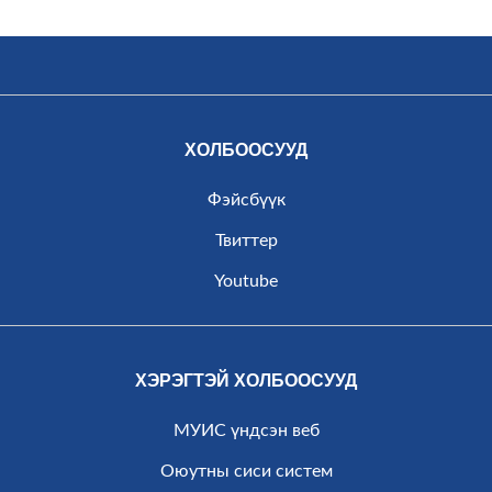
ХОЛБООСУУД
Фэйсбүүк
Твиттер
Youtube
ХЭРЭГТЭЙ ХОЛБООСУУД
МУИС үндсэн веб
Оюутны сиси систем