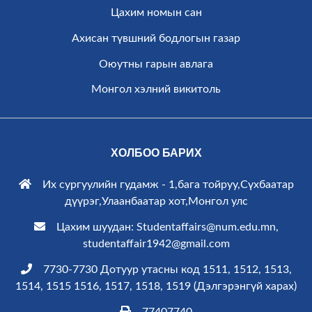
Цахим номын сан
Ахисан түвшний бодлогын газар
Оюутны гарын авлага
Монгол хэлний викитоль
ХОЛБОО БАРИХ
Их сургуулийн гудамж - 1,бага тойруу,Сүхбаатар
дүүрэг,Улаанбаатар хот,Монгол улс
Цахим шуудан: Studentaffairs@num.edu.mn,
studentaffair1942@gmail.com
7730-7730 Дотуур утасны код 1511, 1512, 1513,
1514, 1515 1516, 1517, 1518, 1519 (
Дэлгэрэнгүй харах
)
77407740