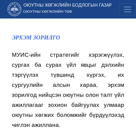
Skip
ОЮУТНЫ ХӨГЖЛИЙН БОДЛОГЫН ГАЗАР
to
ОЮУТНЫ ХӨГЖЛИЙН ТӨВ
content
ЭРХЭМ ЗОРИЛГО
МУИС-ийн стратегийг хэрэгжүүлэх,
сургах ба сурах үйл явцыг дэлхийн
тэргүүлэх түвшинд хүргэх, их
сургуулийн алсын хараа, эрхэм
зорилгод нийцсэн оюутны олон талт үйл
ажиллагааг зохион байгуулах улмаар
оюутны хөгжих боломжийг бүрдүүлэхэд
чиглэн ажиллана.