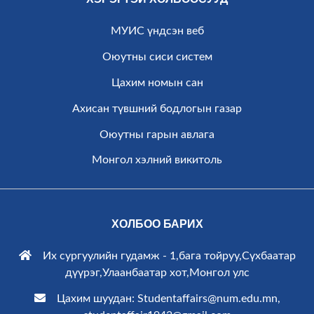
МУИС үндсэн веб
Оюутны сиси систем
Цахим номын сан
Ахисан түвшний бодлогын газар
Оюутны гарын авлага
Монгол хэлний викитоль
ХОЛБОО БАРИХ
Их сургуулийн гудамж - 1,бага тойруу,Сүхбаатар
дүүрэг,Улаанбаатар хот,Монгол улс
Цахим шуудан: Studentaffairs@num.edu.mn,