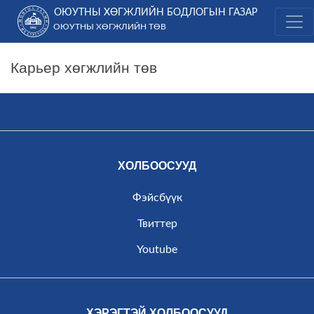
Skip
ОЮУТНЫ ХӨГЖЛИЙН БОДЛОГЫН ГАЗАР
to
ОЮУТНЫ ХӨГЖЛИЙН ТӨВ
content
Карьер хөгжлийн төв
ХОЛБООСУУД
Фэйсбүүк
Твиттер
Youtube
ХЭРЭГТЭЙ ХОЛБООСУУД