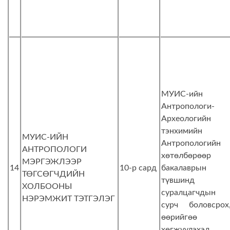
МУИС-ийн
Антропологи-
Археологийн
тэнхимийн
МУИС-ИЙН
Антропологийн
АНТРОПОЛОГИ
хөтөлбөрөөр
МЭРГЭЖЛЭЭР
14
10-р сард
бакалаврын
ТӨГСӨГЧДИЙН
түвшинд
ХОЛБООНЫ
суралцагчдын
НЭРЭМЖИТ ТЭТГЭЛЭГ
сурч боловсрох
өөрийгөө
хөгжүүлэхэд