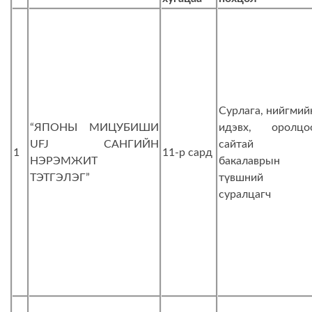
Сурлага, нийгмий
“ЯПОНЫ МИЦУБИШИ
идэвх, оролцо
UFJ САНГИЙН
сайтай
1
11-р сард
НЭРЭМЖИТ
бакалаврын
ТЭТГЭЛЭГ”
түвшний
суралцагч