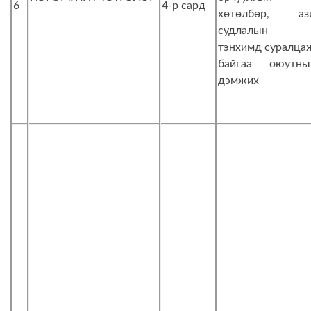
6
4-р сард
хөтөлбөр, аз
судлалын
тэнхимд суралца
байгаа оюутны
дэмжих