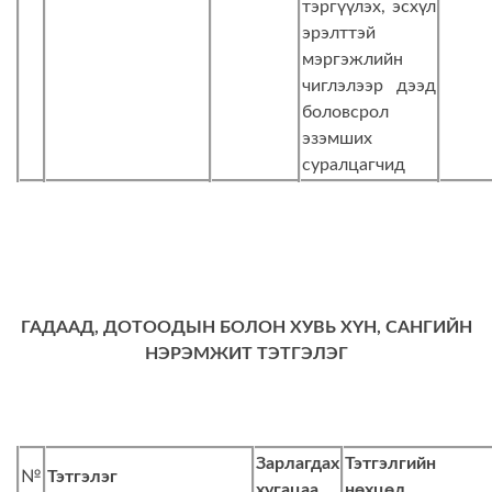
тэргүүлэх, эсхүл
эрэлттэй
мэргэжлийн
чиглэлээр дээд
боловсрол
эзэмших
суралцагчид
ГАДААД, ДОТООДЫН БОЛОН ХУВЬ ХҮН, САНГИЙН
НЭРЭМЖИТ ТЭТГЭЛЭГ
Зарлагдах
Тэтгэлгийн
№
Тэтгэлэг
хугацаа
нөхцөл