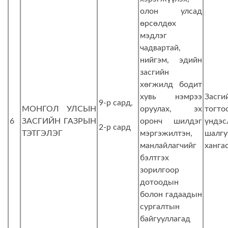
олон улсад
өрсөлдөх
мэдлэг
чадвартай,
нийгэм, эдийн
засгийн
хөгжилд бодит
хувь нэмрээ
Засг
9-р сард,
МОНГОЛ УЛСЫН
оруулах, эх
тогто
6
ЗАСГИЙН ГАЗРЫН
оронч шилдэг
үндэс
2-р сард
ТЭТГЭЛЭГ
мэргэжилтэн,
шалг
манлайлагчийг
ханга
бэлтгэх
зорилгоор
дотоодын
болон гадаадын
сургалтын
байгууллагад