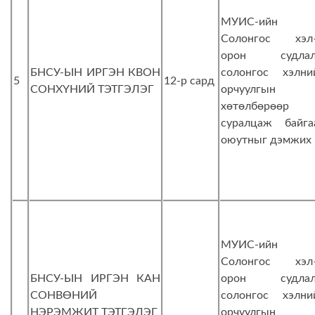
МУИС-ийн
Солонгос хэл
орон судлал
БНСУ-ЫН ИРГЭН КВОН
солонгос хэлни
5
12-р сард
СОНХҮНИЙ ТЭТГЭЛЭГ
орчуулгын
хөтөлбөрөөр
суралцаж байга
оюутныг дэмжих
МУИС-ийн
Солонгос хэл
БНСУ-ЫН ИРГЭН КАН
орон судлал
СОНВӨНИЙ
солонгос хэлни
НЭРЭМЖИТ ТЭТГЭЛЭГ
орчуулгын