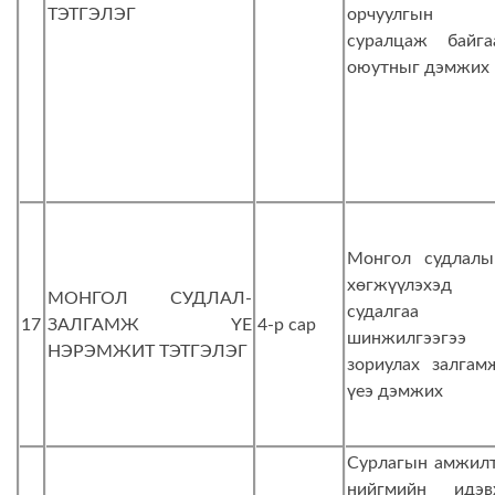
ТЭТГЭЛЭГ
орчуулгын
суралцаж байга
оюутныг дэмжих
Монгол судлалы
хөгжүүлэхэд
МОНГОЛ СУДЛАЛ-
судалгаа
17
ЗАЛГАМЖ ҮЕ
4-р сар
шинжилгээгээ
НЭРЭМЖИТ ТЭТГЭЛЭГ
зориулах залгам
үеэ дэмжих
Сурлагын амжилт
нийгмийн идэв