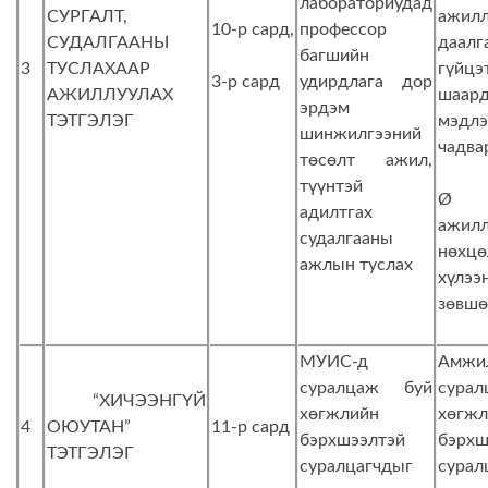
лабораториудад
СУРГАЛТ,
ажил
10-р сард,
профессор
СУДАЛГААНЫ
даалг
багшийн
3
ТУСЛАХААР
гүйцэ
3-р сард
удирдлага дор
АЖИЛЛУУЛАХ
шаард
эрдэм
ТЭТГЭЛЭГ
мэд
шинжилгээний
чадва
төсөлт ажил,
түүнтэй
Ø Т
адилтгах
ажилл
судалгааны
нөхцө
ажлын туслах
хүлээ
зөвшө
МУИС-д
Амжи
суралцаж буй
сура
“ХИЧЭЭНГҮЙ
хөгжлийн
хөгжл
4
ОЮУТАН”
11-р сард
бэрхшээлтэй
бэрхш
ТЭТГЭЛЭГ
суралцагчдыг
сурал