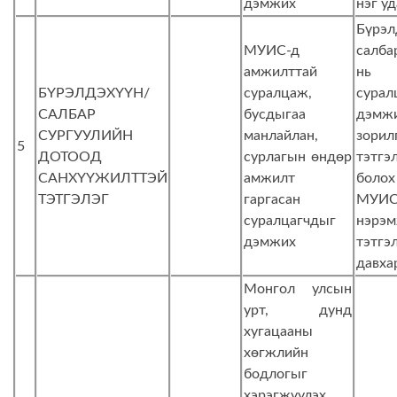
дэмжих
нэг уд
Бүрэл
МУИС-д
салба
амжилттай
нь 
БҮРЭЛДЭХҮҮН/
суралцаж,
сурал
САЛБАР
бусдыгаа
дэмж
СУРГУУЛИЙН
манлайлан,
зорил
5
ДОТООД
сурлагын өндөр
тэтг
САНХҮҮЖИЛТТЭЙ
амжилт
боло
ТЭТГЭЛЭГ
гаргасан
МУИС
суралцагчдыг
нэрэ
дэмжих
тэтгэ
давха
Монгол улсын
урт, дунд
хугацааны
хөгжлийн
бодлогыг
хэрэгжүүлэх,