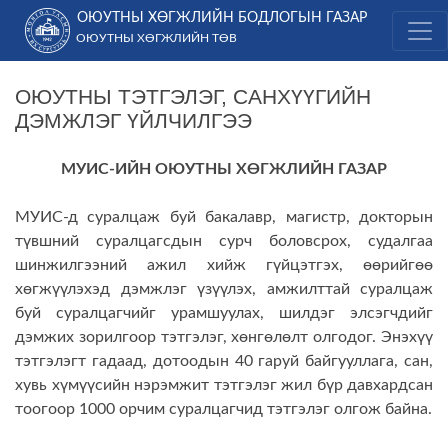
Skip
ОЮУТНЫ ХӨГЖЛИЙН БОДЛОГЫН ГАЗАР
to
ОЮУТНЫ ХӨГЖЛИЙН ТӨВ
content
ОЮУТНЫ ТЭТГЭЛЭГ, САНХҮҮГИЙН
ДЭМЖЛЭГ ҮЙЛЧИЛГЭЭ
МУИС-ИЙН ОЮУТНЫ ХӨГЖЛИЙН ГАЗАР
МУИС-д суралцаж буй бакалавр, магистр, докторын
түвшний суралцагсдын сурч боловсрох, судалгаа
шинжилгээний ажил хийж гүйцэтгэх, өөрийгөө
хөгжүүлэхэд дэмжлэг үзүүлэх, амжилттай суралцаж
буй суралцагчийг урамшуулах, шилдэг элсэгчдийг
дэмжих зорилгоор тэтгэлэг, хөнгөлөлт олгодог. Энэхүү
тэтгэлэгт гадаад, дотоодын 40 гаруй байгууллага, сан,
хувь хүмүүсийн нэрэмжит тэтгэлэг жил бүр давхардсан
тоогоор 1000 орчим суралцагчид тэтгэлэг олгож байна.