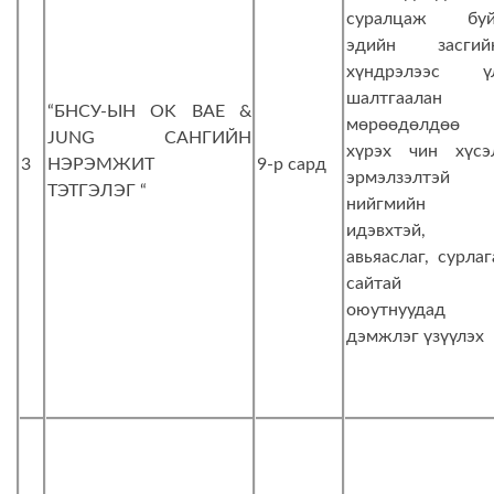
суралцаж буй
эдийн засгий
хүндрэлээс ү
шалтгаалан
“БНСУ-ЫН OK BAE &
мөрөөдөлдөө
JUNG САНГИЙН
хүрэх чин хүсэ
3
НЭРЭМЖИТ
9-р сард
эрмэлзэлтэй
ТЭТГЭЛЭГ “
нийгмийн
идэвхтэй,
авьяаслаг, сурлаг
сайтай
оюутнуудад
дэмжлэг үзүүлэх