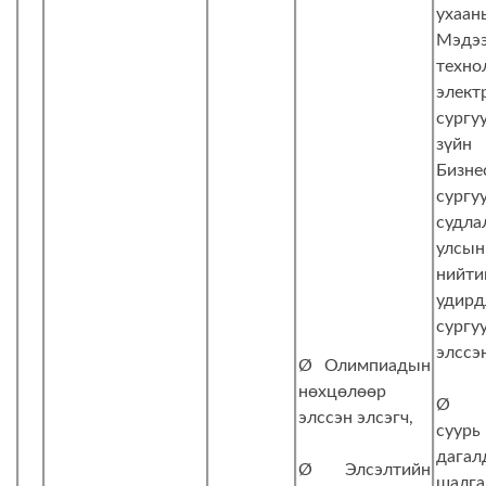
ухаа
Мэдэ
техно
элект
сургу
зүйн
Бизне
сургуу
судл
улсын
нийти
удирд
сургу
элссэ
Ø Олимпиадын
нөхцөлөөр
Ø Э
элссэн элсэгч,
суу
дагал
Ø Элсэлтийн
шалга