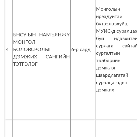
Монголын
ирээдүйтэй
бүтээлцэхүйц
МУИС-д суралца
БНСУ-ЫН НАМЪЯНЖҮ
буй идэвхитэй
МОНГОЛ
сурлага сайтай
4
БОЛОВСРОЛЫГ
6-р сард
сургалтын
ДЭМЖИХ САНГИЙН
төлбөрийн
ТЭТГЭЛЭГ
дэмжлэг
шаардлагатай
суралцагчдыг
дэмжих