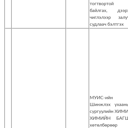
тогтвортой
байлгах, дээр
чиглэлээр залу
судлаач бэлтгэх
МУИС-ийн
Шинжлэх ухаан
сургуулийн ХИМИ
ХИМИЙН БАГ
хөтөлбөрөөр