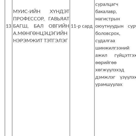
суралцагч
МУИС-ИЙН ХҮНДЭТ
бакалавр,
ПРОФЕССОР, ГАВЬЯАТ
магистрын
13
БАГШ, БАЛ ОВГИЙН
11-р сард
оюутнуудын сур
А.МӨНГӨНЦЭЦЭГИЙН
боловсрох,
НЭРЭМЖИТ ТЭТГЭЛЭГ
судалгаа
шинжилгээний
ажил гүйцэтгэх
өөрийгөө
хөгжүүлэхэд
дэмжлэг үзүүлэх
урамшуулах