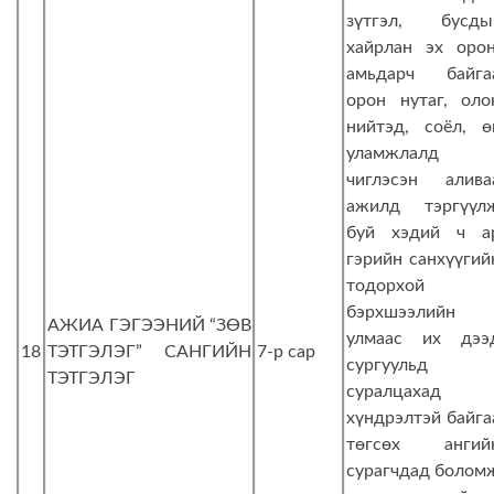
зүтгэл, бусды
хайрлан эх орон
амьдарч байга
орон нутаг, оло
нийтэд, соёл, ө
уламжлалд
чиглэсэн алива
ажилд тэргүүл
буй хэдий ч а
гэрийн санхүүгий
тодорхой
бэрхшээлийн
АЖИА ГЭГЭЭНИЙ “ЗӨВ
улмаас их дээ
18
ТЭТГЭЛЭГ” САНГИЙН
7-р сар
сургуульд
ТЭТГЭЛЭГ
суралцахад
хүндрэлтэй байга
төгсөх ангий
сурагчдад болом