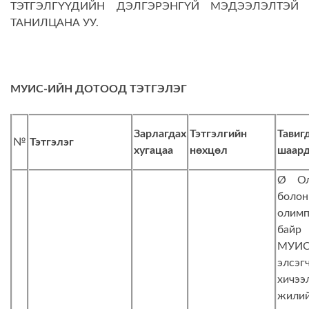
ТЭТГЭЛГҮҮДИЙН ДЭЛГЭРЭНГҮЙ МЭДЭЭЛЭЛТЭЙ
ТАНИЛЦАНА УУ.
МУИС-ИЙН ДОТООД ТЭТГЭЛЭГ
Зарлагдах
Тэтгэлгийн
Тавиг
№
Тэтгэлэг
хугацаа
нөхцөл
шаард
Ø Ол
бол
олимп
байр
МУИС
элсэ
хичээ
жили