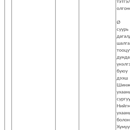
тэтгэ
олгон
Ø Э
суу
дагал
шалга
тооцу
дунд
үнэлг
буюу
дээш
Шинж
ухаан
сургу
Нийг
ухаа
болон
Хүмүү