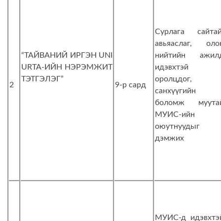
Сурлага сайтай
авьяаслаг, оло
“ТАЙВАНИЙ ИРГЭН UNI
нийтийн ажил
URTA-ИЙН НЭРЭМЖИТ
идэвхтэй
ТЭТГЭЛЭГ”
оролцдог,
2
9-р сард
санхүүгийн
боломж муута
МУИС-ийн
оюутнуудыг
дэмжих
МУИС-д идэвхтэ