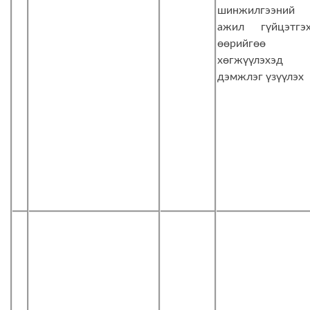
шинжилгээний
ажил гүйцэтгэх
өөрийгөө
хөгжүүлэхэд
дэмжлэг үзүүлэх