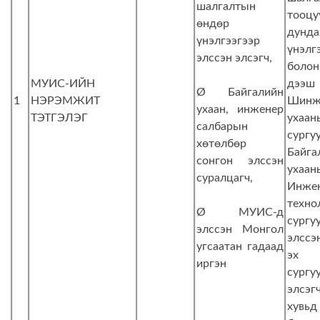
шалгалтын
тооцу
өндөр
дунд
үнэлгээгээр
үнэлг
элссэн элсэгч,
боло
МУИС-ИЙН
дээш
Ø Байгалийн
1
НЭРЭМЖИТ
Шинж
ухаан, инженер
ТЭТГЭЛЭГ
ухаан
салбарын
сургу
хөтөлбөр
Байга
сонгон элссэн
ухаа
суралцагч,
Инже
техно
Ø МУИС-д
сургу
элссэн Монгол
элссэ
угсаатан гадаад
эх
иргэн
сургу
элсэг
хув