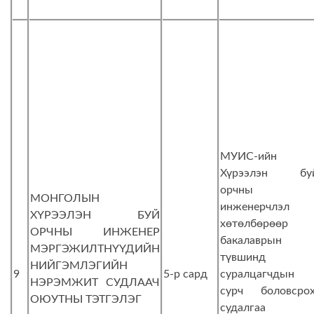
МУИС-ийн
Хүрээлэн бу
орчны
МОНГОЛЫН
инженерчлэл
ХҮРЭЭЛЭН БУЙ
хөтөлбөрөөр
ОРЧНЫ ИНЖЕНЕР
бакалаврын
МЭРГЭЖИЛТНҮҮДИЙН
түвшинд
НИЙГЭМЛЭГИЙН
9
5-р сард
суралцагчдын
НЭРЭМЖИТ СУДЛААЧ
сурч боловсрох
ОЮУТНЫ ТЭТГЭЛЭГ
судалгаа