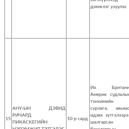
дэмжлэг үзүүлэх
Их Британи
Америк судлалы
тэнхимийн
АНУ-ЫН ДЭВИД
сурлага, авьяас
РИЧАРД
идэвх зүтгэлээрэ
15
10-р сард
ПИКАСКЕГИЙН
шалгарсан