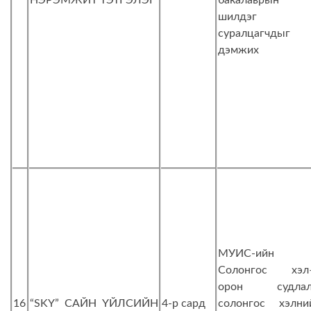
НЭРЭМЖИТ ТЭТГЭЛЭГ
бакалаврын
шилдэг
суралцагчдыг
дэмжих
МУИС-ийн
Солонгос хэл
орон судлал
16
“SKY” САЙН ҮЙЛСИЙН
4-р сард
солонгос хэлни