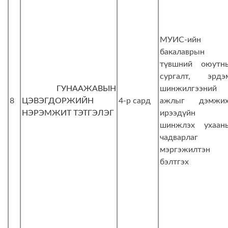
МУИС-ийн
бакалаврын
түвшний оюутн
сургалт, эрдэ
ГУНААЖАВЫН
шинжилгээний
8
ЦЭВЭГДОРЖИЙН
4-р сард
ажлыг дэмжих
НЭРЭМЖИТ ТЭТГЭЛЭГ
ирээдүйн
шинжлэх ухаан
чадварлаг
мэргэжилтэн
бэлтгэх