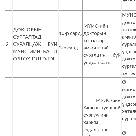
МУИС
докт
МУИС-ийн
ДОКТОРЫН
хөтөл
10-р сард,
докторын
СУРГАЛТАД
амжи
хөтөлбөрт
2
СУРАЛЦАЖ БУЙ
сура
3-р сард
амжилттай
МУИС-ИЙН БАГШ
үндс
суралцаж буй
ОЛГОХ ТЭТГЭЛЭГ
докт
үндсэн багш
сурга
тэтгэ
Ø М
магис
докт
МУИС-ийн
үндсэ
Ахисан түвшний
хөтөл
сургуулийн
сурал
харьяа
судалгааны
Ø Т