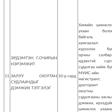
Химийн шинжлэ
ухаан боло
байгаль
хамгаалал-
хүрээлэн бу
орчны салбар
ЭРДЭМТЭН Г.ОЧИРЫН
идэвхтэй сурч
НЭРЭМЖИТ
судалгаа хийж бу
МУИС-ийн
11
ЗАЛУУ ОЮУТАН
10-р сард
магистрант,
СУДЛААЧДЫГ
докторант
ДЭМЖИХ ТЭТГЭЛЭГ
оюутны
судалгааны ажлы
дэмжих, ирээдүй
шинжлэх ухаан