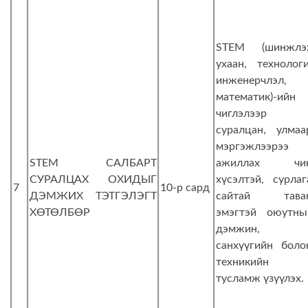
STEM (шинжлэ
ухаан, технологи
инженерчлэл,
математик)-ийн
чиглэлээр
суралцан, улмаа
мэргэжлээрээ
STEM САЛБАРТ
ажиллах чи
СУРАЛЦАХ ОХИДЫГ
хүсэлтэй, сурлаг
7
10-р сард
ДЭМЖИХ ТЭТГЭЛЭГТ
сайтай тава
ХӨТӨЛБӨР
эмэгтэй оюутны
дэмжин,
санхүүгийн боло
техникийн
тусламж үзүүлэх.