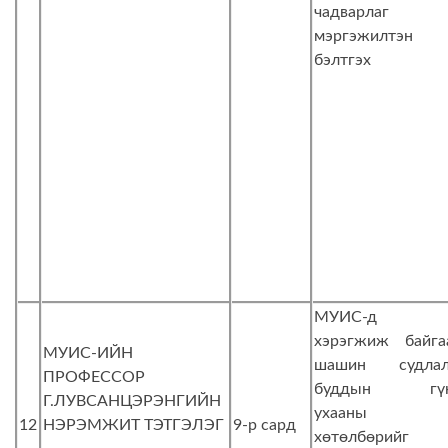
чадварлаг
мэргэжилтэн
бэлтгэх
МУИС-д
хэрэгжиж байга
МУИС-ИЙН
шашин судлал
ПРОФЕССОР
буддын гү
Г.ЛУВСАНЦЭРЭНГИЙН
ухааны
12
НЭРЭМЖИТ ТЭТГЭЛЭГ
9-р сард
хөтөлбөрийг