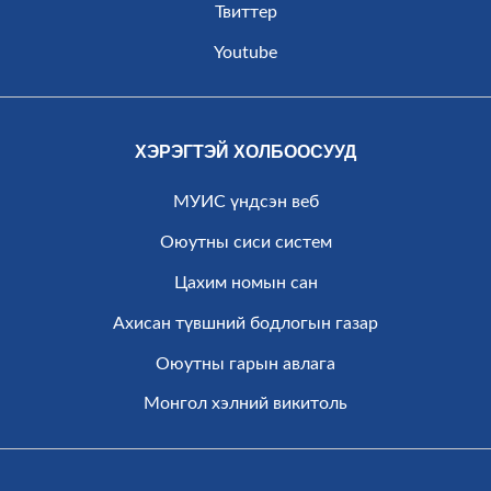
Твиттер
Youtube
ХЭРЭГТЭЙ ХОЛБООСУУД
МУИС үндсэн веб
Оюутны сиси систем
Цахим номын сан
Ахисан түвшний бодлогын газар
Оюутны гарын авлага
Монгол хэлний викитоль