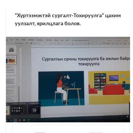
“Хүртээмжтэй сургалт-Тохируулга” цахим
уулзалт, ярилцлага болов.