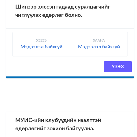
Шинээр элссэн гадаад суралцагчийг
чиглүүлэх өдөрлөг болно.
ХЭЗЭЭ
ХААНА
Мэдээлэл байхгүй
Мэдээлэл байхгүй
ҮЗЭХ
МУИС-ийн клубүүдийн нээлттэй
өдөрлөгийг зохион байгуулна.