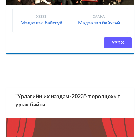
ХЭЗЭЭ
ХААНА
Мэдээлэл байхгүй
Мэдээлэл байхгүй
ҮЗЭХ
“Урлагийн их наадам-2023”-т оролцохыг
урьж байна