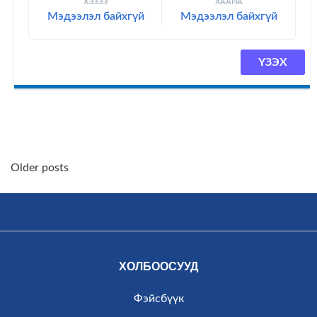
ХЭЗЭЭ
ХААНА
Мэдээлэл байхгүй
Мэдээлэл байхгүй
ҮЗЭХ
Posts
Older posts
navigation
ХОЛБООСУУД
Фэйсбүүк