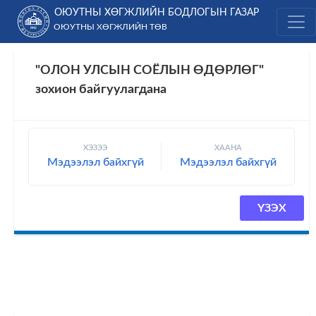
Skip
ОЮУТНЫ ХӨГЖЛИЙН БОДЛОГЫН ГАЗАР
to
ОЮУТНЫ ХӨГЖЛИЙН ТӨВ
content
"ОЛОН УЛСЫН СОЁЛЫН ӨДӨРЛӨГ"
зохион байгуулагдана
ХЭЗЭЭ
ХААНА
Мэдээлэл байхгүй
Мэдээлэл байхгүй
ҮЗЭХ