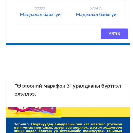
ХЭЗЭЭ
ХААНА
Мэдээлэл байхгүй
Мэдээлэл байхгүй
ҮЗЭХ
”Өглөөний марафон 3” уралдааны бүртгэл
эхэллээ.