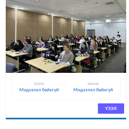
ХЭЗЭЭ
ХААНА
Мэдээлэл байхгүй
Мэдээлэл байхгүй
ҮЗЭХ