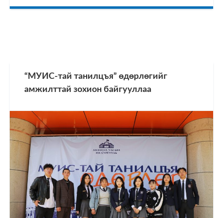
“МУИС-тай танилцъя” өдөрлөгийг
амжилттай зохион байгууллаа