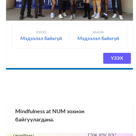
ХЭЗЭЭ
ХААНА
Мэдээлэл байхгүй
Мэдээлэл байхгүй
ҮЗЭХ
Mindfulness at NUM зохион
байгуулагдана.