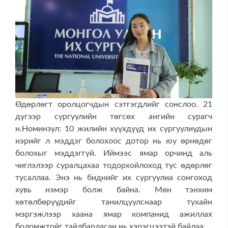
Өдөрлөгт оролцогчдын сэтгэгдлийг сонслоо. 21
дүгээр сургуулийн төгсөх ангийн сурагч
н.Номинзул: 10 жилийн хүүхдүүд их сургуулиудын
нэрийг л мэддэг болохоос дотор нь юу өрнөдөг
болохыг мэддэггүй. Иймээс ямар орчинд аль
чиглэлээр суралцахаа тодорхойлоход тус өдөрлөг
тусаллаа. Энэ нь биднийг их сургуулиа сонгоход
хувь нэмэр болж байна. Мөн тэнхим
хөтөлбөрүүдийг танилцуулснаар тухайн
мэргэжлээр хаана ямар компанид ажиллах
боломжтойг тайлбарласан нь хэрэгцээтэй байлаа.