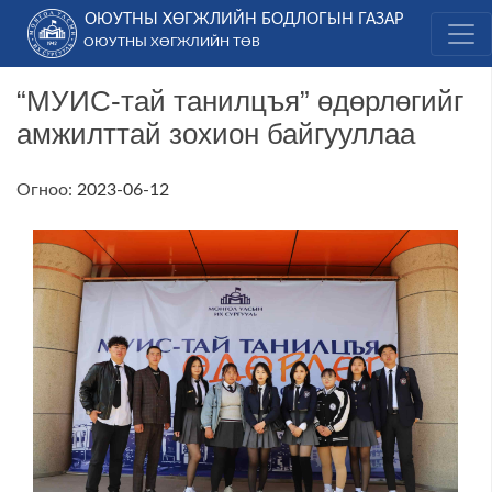
Skip
ОЮУТНЫ ХӨГЖЛИЙН БОДЛОГЫН ГАЗАР
to
ОЮУТНЫ ХӨГЖЛИЙН ТӨВ
content
“МУИС-тай танилцъя” өдөрлөгийг
амжилттай зохион байгууллаа
Огноо:
2023-06-12