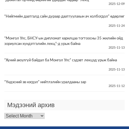
“Дижитал орчинд өөрийгөө удирдах чадвар” лекц
2025-12-09
“Нийгмийн даатгалд сайн дураар даатгуулахын ач холбогдол” өдөрлөг
2025-11-24
“Монгол Улс, БНСУ-ын дипломат харилцаа тогтоосны 35 жилийн ойд
зориулсан хүндэтгэлийн лекц”-д урьж байна
2025-11-13
“Хүний аюулгүй байдал ба Монгол Улс” сэдэвт лекцэд урьж байна
2025-11-13
“Үндэсний эв нэгдэл” нийтлэлийн уралдааны зар
2025-11-12
Мэдээний архив
Мэдээний
архив