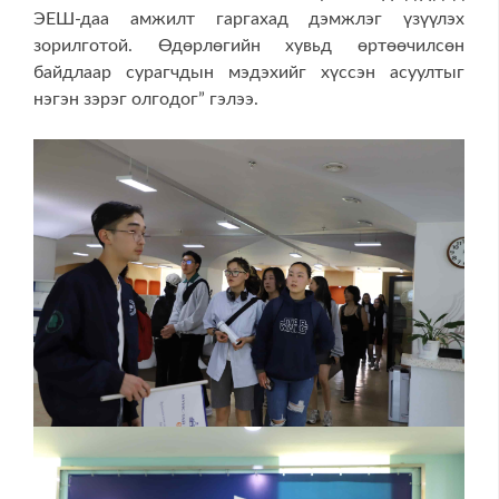
ЭЕШ-даа амжилт гаргахад дэмжлэг үзүүлэх
зорилготой. Өдөрлөгийн хувьд өртөөчилсөн
байдлаар сурагчдын мэдэхийг хүссэн асуултыг
нэгэн зэрэг олгодог” гэлээ.