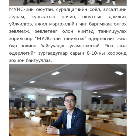
МУИС-ийн оюутан, суралцагчийн соёл, элсэлтийн
журам, сургалтын орчин, оюутныг дэмжих
үйлчилгээ, ажил мэргэжлийн чиг баримжаа олгох
зөвлөмж, зөвлөгөөг олон нийтэд танилцуулах
зорилгоор “МУИС-тай танилцъя” өдөрлөгийг жил
бүр зохион байгуулдаг уламжлалтай. Энэ жил
өдөрлөгийг зургаадугаар сарын 8-10-ны хооронд
зохион байгууллаа.