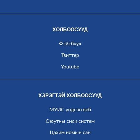
ХОЛБООСУУД
Фэйсбүүк
Твиттер
Youtube
ХЭРЭГТЭЙ ХОЛБООСУУД
МУИС үндсэн веб
Оюутны сиси систем
Цахим номын сан