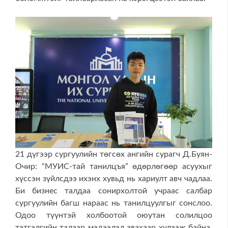
21 дүгээр сургуулийн төгсөх ангийн сурагч Д.Буян-
Очир: “МУИС-тай танилцъя” өдөрлөгөөр асуухыг
хүссэн зүйлсдээ ихэнх хувьд нь хариулт авч чадлаа.
Би бизнес талдаа сонирхолтой учраас салбар
сургуулийн багш нараас нь танилцуулгыг сонслоо.
Одоо түүнтэй холбоотой оюутан солилцоо
тэтгэлгийн талаар мэдээлэл авахаар хүлээж байна.