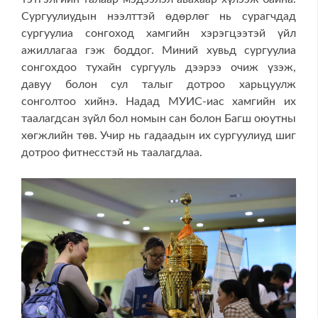
Сургуулиудын нээлттэй өдөрлөг нь сурагчдад
сургуулиа сонгоход хамгийн хэрэгцээтэй үйл
ажиллагаа гэж боддог. Миний хувьд сургуулиа
сонгохдоо тухайн сургууль дээрээ очиж үзэж,
давуу болон сул талыг дотроо харьцуулж
сонголтоо хийнэ. Надад МУИС-иас хамгийн их
таалагдсан зүйл бол номын сан болон Багш оюутны
хөгжлийн төв. Учир нь гадаадын их сургуулиуд шиг
дотроо фитнесстэй нь таалагдлаа.