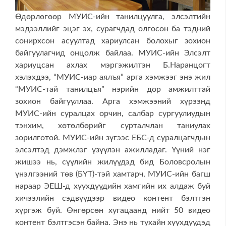
Өдөрлөгөөр МУИС-ийн танилцуулга, элсэлтийн
мэдээллийг эцэг эх, сурагчдад олгосон ба тэдний
сонирхсон асуултад хариулсан болохыг зохион
байгуулагчид онцолж байлаа. МУИС-ийн Элсэлт
хариуцсан ахлах мэргэжилтэн Б.Наранцогт
хэлэхдээ, “МУИС-иар аялъя” арга хэмжээг энэ жил
“МУИС-тай танилцъя” нэрийн дор амжилттай
зохион байгууллаа. Арга хэмжээний хүрээнд
МУИС-ийн суралцах орчин, салбар сургуулиудын
тэнхим, хөтөлбөрийг сурталчлан таниулах
зорилготой. МУИС-ийн зүгээс ЕБС-д суралцагчдын
элсэлтэд дэмжлэг үзүүлэн ажилладаг. Үүний нэг
жишээ нь, сүүлийн жилүүдэд бид Боловсролын
үнэлгээний төв (БҮТ)-тэй хамтарч, МУИС-ийн багш
нараар ЭЕШ-д хүүхдүүдийн хамгийн их алдаж буй
хичээлийн сэдвүүдээр видео контент бэлтгэн
хүргэж буй. Өнгөрсөн хугацаанд нийт 50 видео
контент бэлтгэсэн байна. Энэ нь тухайн хүүхдүүдэд