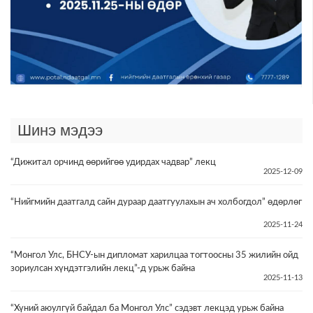
Шинэ мэдээ
“Дижитал орчинд өөрийгөө удирдах чадвар” лекц
2025-12-09
“Нийгмийн даатгалд сайн дураар даатгуулахын ач холбогдол” өдөрлөг
2025-11-24
“Монгол Улс, БНСУ-ын дипломат харилцаа тогтоосны 35 жилийн ойд
зориулсан хүндэтгэлийн лекц”-д урьж байна
2025-11-13
“Хүний аюулгүй байдал ба Монгол Улс” сэдэвт лекцэд урьж байна