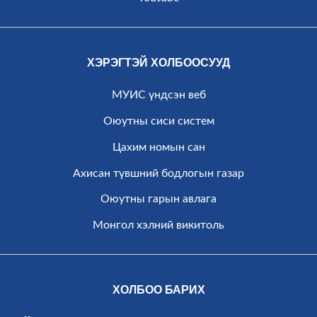
ХЭРЭГТЭЙ ХОЛБООСУУД
МУИС үндсэн веб
Оюутны сиси систем
Цахим номын сан
Ахисан түвшний бодлогын газар
Оюутны гарын авлага
Монгол хэлний викитоль
ХОЛБОО БАРИХ