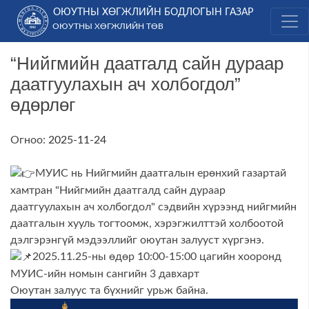
Skip
ОЮУТНЫ ХӨГЖЛИЙН БОДЛОГЫН ГАЗАР
to
ОЮУТНЫ ХӨГЖЛИЙН ТӨВ
content
“Нийгмийн даатгалд сайн дураар
даатгуулахын ач холбогдол”
өдөрлөг
Огноо:
2025-11-24
МУИС нь Нийгмийн даатгалын ерөнхий газартай
хамтран "Нийгмийн даатгалд сайн дураар
даатгуулахын ач холбогдол" сэдвийн хүрээнд нийгмийн
даатгалын хууль тогтоомж, хэрэгжилттэй холбоотой
дэлгэрэнгүй мэдээллийг оюутан залууст хүргэнэ.
2025.11.25-ны өдөр 10:00-15:00 цагийн хооронд
МУИС-ийн номын сангийн 3 давхарт
Оюутан залуус та бүхнийг урьж байна.