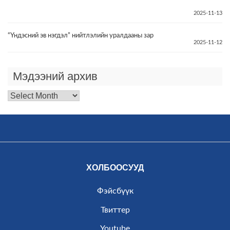
2025-11-13
“Үндэсний эв нэгдэл” нийтлэлийн уралдааны зар
2025-11-12
Мэдээний архив
Мэдээний
архив
ХОЛБООСУУД
Фэйсбүүк
Твиттер
Youtube