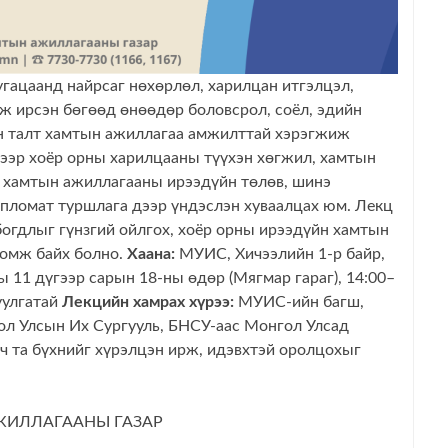
гацаанд найрсаг нөхөрлөл, харилцан итгэлцэл,
 ирсэн бөгөөд өнөөдөр боловсрол, соёл, эдийн
лон талт хамтын ажиллагаа амжилттай хэрэгжиж
цээр хоёр орны харилцааны түүхэн хөгжил, хамтын
 хамтын ажиллагааны ирээдүйн төлөв, шинэ
пломат туршлага дээр үндэслэн хуваалцах юм. Лекц
огдлыг гүнзгий ойлгох, хоёр орны ирээдүйн хамтын
ломж байх болно.
Хаана:
МУИС, Хичээлийн 1-р байр,
ы 11 дүгээр сарын 18-ны өдөр (Мягмар гараг), 14:00–
уулгатай
Лекцийн хамрах хүрээ:
МУИС-ийн багш,
л Улсын Их Сургууль, БНСУ-аас Монгол Улсад
ч та бүхнийг хүрэлцэн ирж, идэвхтэй оролцохыг
ЖИЛЛАГААНЫ ГАЗАР