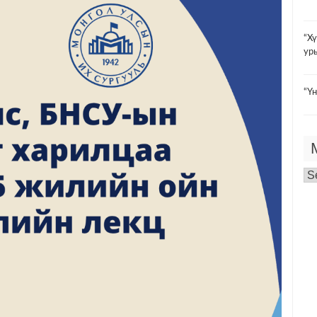
“Х
ур
“Үн
Мэ
ар