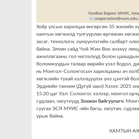
Хоёр улсын харилцаа өнгөрсөн 35 жилийн ху
хамтын хөгжилд тулгуурлан өргөжин хөгжиж
засаг, технологи, хүмүүнлэгийн салбарт о
байна. Элчин сайд Чой Жин Вон энэхүү лек
ажиллагааны гол чиглэлүүд болон цаашдын
боломжуудын талаар өөрийн үзэл бодол, ди
нь Монгол–Солонгосын харилцааны ач холб
хөгжлийн тухай хэлэлцүүлэх үнэ цэнтэй бо
Эрдмийн танхим (Дугуй заал) Хэзээ: 2025 он
15:20 цаг Хэл: Солонгос хэлээр, монгол орч
судлаач, оюутнууд
Зохион байгуулагч:
Монго
суугаа ЭСЯ МУИС-ийн багш, оюутан, судлаа
урьж байна.
ХАМТЫН А