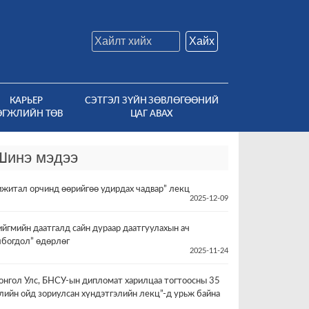
Хайх
КАРЬЕР
СЭТГЭЛ ЗҮЙН ЗӨВЛӨГӨӨНИЙ
ӨГЖЛИЙН ТӨВ
ЦАГ АВАХ
Шинэ мэдээ
ижитал орчинд өөрийгөө удирдах чадвар” лекц
2025-12-09
ийгмийн даатгалд сайн дураар даатгуулахын ач
лбогдол” өдөрлөг
2025-11-24
онгол Улс, БНСУ-ын дипломат харилцаа тогтоосны 35
лийн ойд зориулсан хүндэтгэлийн лекц”-д урьж байна