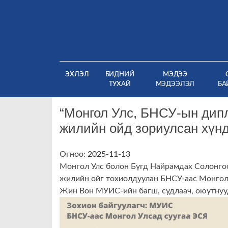
Skip
to
content
(CURRENT)
ЭХЛЭЛ
БИДНИЙ
МЭДЭЭ
ТУХАЙ
МЭДЭЭЛЭЛ
БА
“Монгол Улс, БНСУ-ын дип
жилийн ойд зориулсан хүнд
Огноо:
2025-11-13
Монгол Улс болон Бүгд Найрамдах Солонго
жилийн ойг тохиолдуулан БНСУ-аас Монгол 
Жин Вон МУИС-ийн багш, судлаач, оюутнууд