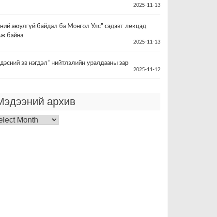
2025-11-13
үний аюулгүй байдал ба Монгол Улс” сэдэвт лекцэд
ьж байна
2025-11-13
дэсний эв нэгдэл” нийтлэлийн уралдааны зар
2025-11-12
Мэдээний архив
дээний
хив