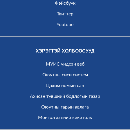
Фэйсбүүк
Твиттер
Youtube
ХЭРЭГТЭЙ ХОЛБООСУУД
МУИС үндсэн веб
Оюутны сиси систем
Цахим номын сан
Ахисан түвшний бодлогын газар
Оюутны гарын авлага
Монгол хэлний викитоль