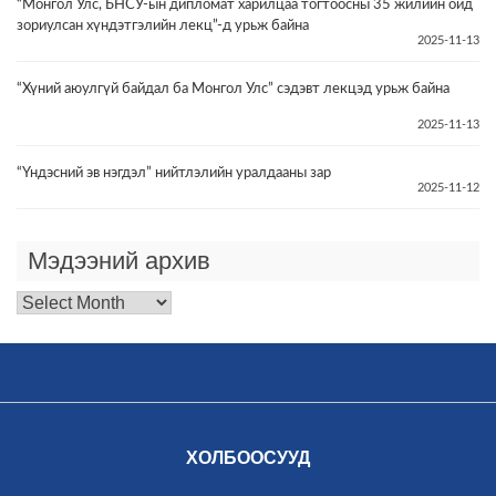
“Монгол Улс, БНСУ-ын дипломат харилцаа тогтоосны 35 жилийн ойд
зориулсан хүндэтгэлийн лекц”-д урьж байна
2025-11-13
“Хүний аюулгүй байдал ба Монгол Улс” сэдэвт лекцэд урьж байна
2025-11-13
“Үндэсний эв нэгдэл” нийтлэлийн уралдааны зар
2025-11-12
Мэдээний архив
Мэдээний
архив
ХОЛБООСУУД