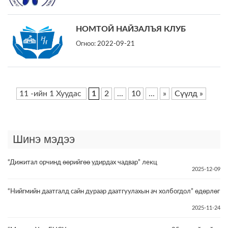
НОМТОЙ НАЙЗАЛЪЯ КЛУБ
Огноо:
2022-09-21
11 -ийн 1 Хуудас
1
2
...
10
...
»
Сүүлд »
Шинэ мэдээ
“Дижитал орчинд өөрийгөө удирдах чадвар” лекц
2025-12-09
“Нийгмийн даатгалд сайн дураар даатгуулахын ач холбогдол” өдөрлөг
2025-11-24