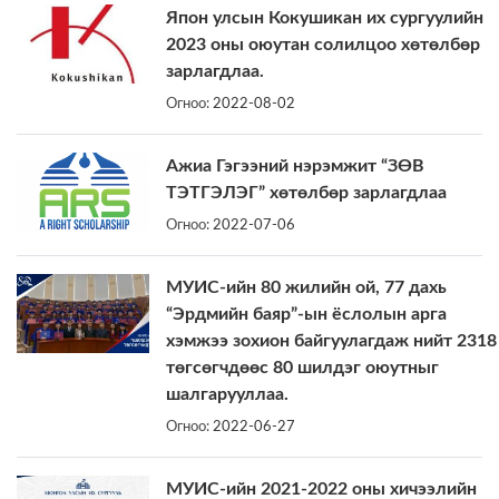
Япон улсын Кокушикан их сургуулийн
2023 оны оюутан солилцоо хөтөлбөр
зарлагдлаа.
Огноо:
2022-08-02
Ажиа Гэгээний нэрэмжит “ЗӨВ
ТЭТГЭЛЭГ” хөтөлбөр зарлагдлаа
Огноо:
2022-07-06
МУИС-ийн 80 жилийн ой, 77 дахь
“Эрдмийн баяр”-ын ёслолын арга
хэмжээ зохион байгуулагдаж нийт 2318
төгсөгчдөөс 80 шилдэг оюутныг
шалгарууллаа.
Огноо:
2022-06-27
МУИС-ийн 2021-2022 оны хичээлийн