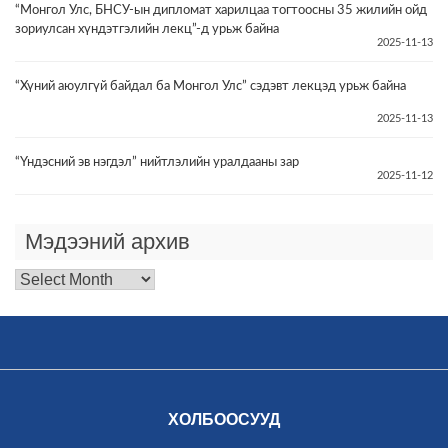
“Монгол Улс, БНСУ-ын дипломат харилцаа тогтоосны 35 жилийн ойд
зориулсан хүндэтгэлийн лекц”-д урьж байна
2025-11-13
“Хүний аюулгүй байдал ба Монгол Улс” сэдэвт лекцэд урьж байна
2025-11-13
“Үндэсний эв нэгдэл” нийтлэлийн уралдааны зар
2025-11-12
Мэдээний архив
Мэдээний
архив
ХОЛБООСУУД