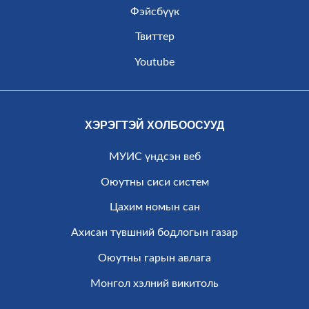
Фэйсбүүк
Твиттер
Youtube
ХЭРЭГТЭЙ ХОЛБООСУУД
МУИС үндсэн веб
Оюутны сиси систем
Цахим номын сан
Ахисан түвшний бодлогын газар
Оюутны гарын авлага
Монгол хэлний викитоль