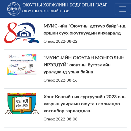
Skip
ОЮУТНЫ ХӨГЖЛИЙН БОДЛОГЫН ГАЗАР
to
ОЮУТНЫ ХӨГЖЛИЙН ТӨВ
content
МУИС-ийн “Оюутны дотуур байр”-нд
оршин суух оюутнуудын анхааралд
Огноо:
2022-08-22
“МУИС-ИЙН ОЮУТАН МОНГОЛЫН
ИРЭЭДҮЙ” оюутны бүтээлийн
уралдаанд урьж байна
Огноо:
2022-08-16
Хонг Конгийн их сургуулийн 2023 оны
хаврын улирлын оюутан солилцоо
хөтөлбөр зарлагдлаа.
Огноо:
2022-08-08