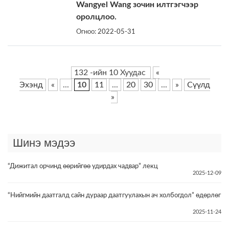
Wangyel Wang зочин илтгэгчээр
оролцлоо.
Огноо:
2022-05-31
132 -ийн 10 Хуудас
«
Эхэнд
«
...
10
11
...
20
30
...
»
Сүүлд
»
Шинэ мэдээ
“Дижитал орчинд өөрийгөө удирдах чадвар” лекц
2025-12-09
“Нийгмийн даатгалд сайн дураар даатгуулахын ач холбогдол” өдөрлөг
2025-11-24