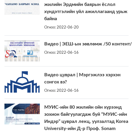
жилийн Эрдмийн баярын ёслол
хүндэтгэлийн үйл ажиллагаанд урьж
байна
Огноо:
2022-06-20
Видео | ЭЕШ-ын зөвлөмж /50 контент/
Огноо:
2022-06-16
Видео цуврал | Мэргэжлээ хэрхэн
сонгох вэ?
Огноо:
2022-06-16
МУИС-ийн 80 жилийн ойн хүрээнд
зохион байгуулагдаж буй “МУИС-ийн
Индэр” цуврал лекц, уулзалтад Korea
University-ийн Д-р Проф. Sonam