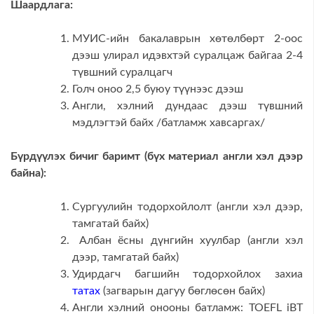
Шаардлага:
МУИС-ийн бакалаврын хөтөлбөрт 2-оос
дээш улирал идэвхтэй суралцаж байгаа 2-4
түвшний суралцагч
Голч оноо 2,5 буюу түүнээс дээш
Англи, хэлний дундаас дээш түвшний
мэдлэгтэй байх /батламж хавсаргах/
Бүрдүүлэх
бичиг баримт
(
бүх материал англи хэл дээр
байна
):
Сургуулийн тодорхойлолт (англи хэл дээр,
тамгатай байх)
Албан ёсны дүнгийн хуулбар (англи хэл
дээр, тамгатай байх)
Удирдагч багшийн тодорхойлох захиа
татах
(загварын дагуу бөглөсөн байх)
Англи хэлний онооны батламж: TOEFL iBT