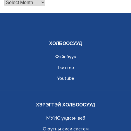
Мэдээний
архив
ХОЛБООСУУД
Фэйсбүүк
Твиттер
Youtube
ХЭРЭГТЭЙ ХОЛБООСУУД
МУИС үндсэн веб
Оюутны сиси систем