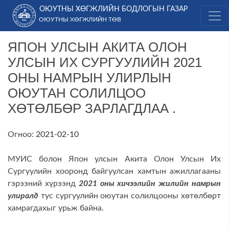
Skip
ОЮУТНЫ ХӨГЖЛИЙН БОДЛОГЫН ГАЗАР
to
ОЮУТНЫ ХӨГЖЛИЙН ТӨВ
content
ЯПОН УЛСЫН АКИТА ОЛОН
УЛСЫН ИХ СУРГУУЛИЙН 2021
ОНЫ НАМРЫН УЛИРЛЫН
ОЮУТАН СОЛИЛЦОО
ХӨТӨЛБӨР ЗАРЛАГДЛАА .
Огноо:
2021-02-10
МУИС болон Япон улсын Акита Олон Улсын Их
Сургуулийн хооронд байгуулсан хамтын ажиллагааны
гэрээний хүрээнд
2021
оны хичээлийн жилийн
намрын
улиралд
тус сургуулийн оюутан солилцооны хөтөлбөрт
хамрагдахыг урьж байна.