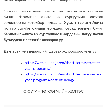
Оюутан, төгсөгчийн хэлтэс нь шаардлага хангасан
бичиг баримтыг Акита их сургуулийн оюутан
солилцооны хөтөлбөрт илгээнэ.
Хүсэлт гаргагч Акита
их сургуулийн
онлайн өргөдөл, бусад нэмэлт
бичиг
баримтыг
Акита
их сургуулиас шаардсаны дагуу дахин
бүрдүүлэн илгээхийг анхаарна уу.
Дэлгэрэнгүй мэдээллийг дараах холбоосоос үзнэ үү:
https://web.aiu.ac.jp/en/short-term/semester-
year-programs/
https://web.aiu.ac.jp/en/short-term/semester-
year-programs/cost-of-living/
ОЮУТАН ТӨГСӨГЧИЙН ХЭЛТЭС