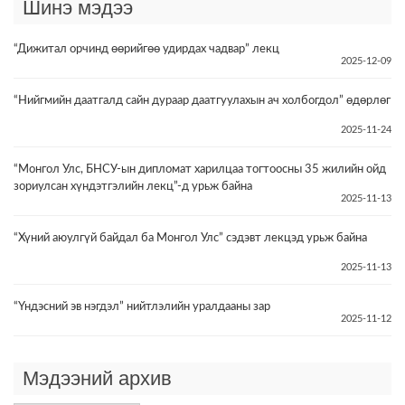
Шинэ мэдээ
“Дижитал орчинд өөрийгөө удирдах чадвар” лекц
2025-12-09
“Нийгмийн даатгалд сайн дураар даатгуулахын ач холбогдол” өдөрлөг
2025-11-24
“Монгол Улс, БНСУ-ын дипломат харилцаа тогтоосны 35 жилийн ойд
зориулсан хүндэтгэлийн лекц”-д урьж байна
2025-11-13
“Хүний аюулгүй байдал ба Монгол Улс” сэдэвт лекцэд урьж байна
2025-11-13
“Үндэсний эв нэгдэл” нийтлэлийн уралдааны зар
2025-11-12
Мэдээний архив