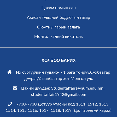
Цахим номын сан
Ахисан түвшний бодлогын газар
Оюутны гарын авлага
Монгол хэлний викитоль
ХОЛБОО БАРИХ
Их сургуулийн гудамж - 1,бага тойруу,Сүхбаатар
дүүрэг,Улаанбаатар хот,Монгол улс
Цахим шуудан: Studentaffairs@num.edu.mn,
studentaffair1942@gmail.com
7730-7730 Дотуур утасны код 1511, 1512, 1513,
1514, 1515 1516, 1517, 1518, 1519 (
Дэлгэрэнгүй харах
)