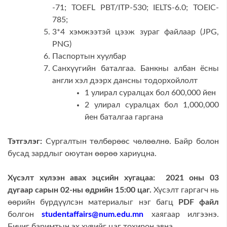
-71; TOEFL PBT/ITP-530; IELTS-6.0; TOEIC-
785;
3*4 хэмжээтэй цээж зураг файлаар (JPG,
PNG)
Паспортын хуулбар
Санхүүгийн баталгаа. Банкны албан ёсны
англи хэл дээрх дансны тодорхойлолт
1 улирал суралцах бол 600,000 йен
2 улирал суралцах бол 1,000,000
йен баталгаа гаргана
Тэтгэлэг:
Сургалтын төлбөрөөс чөлөөлнө. Байр болон
бусад зардлыг оюутан өөрөө хариуцна.
Хүсэлт
хүлээн
авах
эцсийн
хугацаа:
202
1
оны
0
3
дугаар сарын
02
-
ны
өдрийн 1
5
:00 цаг.
Хүсэлт гаргагч нь
өөрийн бүрдүүлсэн материалыг нэг багц
PDF
файл
болгон
studentaffairs@num.edu.mn
хаягаар илгээнэ.
Бичиг баримтын эх хувийг цаг тохирон авна.