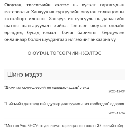
Оюутан, төгсөгчийн хэлтэс
нь хүсэлт гаргагчдын
материалыг Ханкүүк их сургуулийн оюутан солилцооны
хөтөлбөрт илгээнэ. Ханкүүк их сургууль нь дараагийн
шатны шалгаруулалт хийнэ. Тэнцсэн оюутан онлайн
өргөдөл, бусад нэмэлт бичиг баримтыг бүрдүүлэн
онлайнаар болон шуудангаар илгээхийг анхаарна уу.
ОЮУТАН, ТӨГСӨГЧИЙН ХЭЛТЭС
Шинэ мэдээ
“Дижитал орчинд өөрийгөө удирдах чадвар” лекц
2025-12-09
“Нийгмийн даатгалд сайн дураар даатгуулахын ач холбогдол” өдөрлөг
2025-11-24
“Монгол Улс, БНСУ-ын дипломат харилцаа тогтоосны 35 жилийн ойд