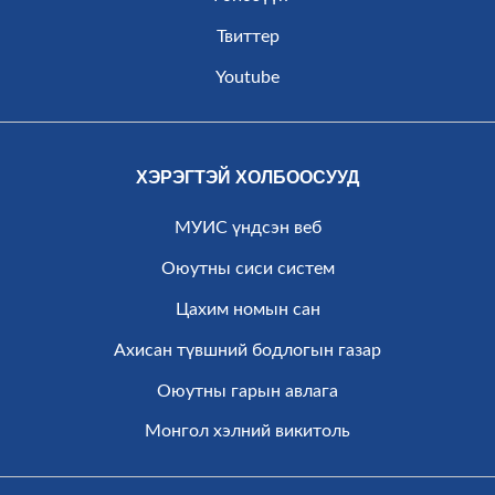
Твиттер
Youtube
ХЭРЭГТЭЙ ХОЛБООСУУД
МУИС үндсэн веб
Оюутны сиси систем
Цахим номын сан
Ахисан түвшний бодлогын газар
Оюутны гарын авлага
Монгол хэлний викитоль