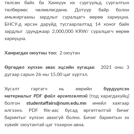
төлсөн байх ба Ханкүүк их сургуульд сургалтын
төлбөрөөс чөлөөлөгдөнө. Дотуур байр болон
амьжиргааны зардлыг суралцагч өөрөө хариуцна.
БНСУ-д ирсэн даруйд тусгаарлалтад 14 хоног байх
зардлыг /дунджаар 2,000,000 KRW/ суралцагч өөрөө
хариуцна.
Хамрагдах оюутны тоо:
2 оюутан
Өргөдөл хүлээн авах эцсийн хугацаа:
2021 оны 3
дугаар сарын 26-ны 15.00 цаг хүртэл.
Хүсэлт гаргагч нь өөрийн
бүрдүүлсэн
материалыг
PDF
файл өргөтгөлтэй
(тод харагдахуйц)
болгон
studentaffairs@num.edu.mn
имейл хаягаар
илгээнэ. PDF file-аас бусад өргөтгөлтэй бичиг
баримтыг хүлээн авахгүй болно. Бичиг баримтын эх
хувийг оюутантай цаг тохирон авна.