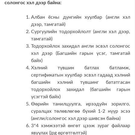
солонгос хэл дээр байна:
Албан ёсны дүнгийн хуулбар (англи хэл
дээр, тамгатай)
Сургуулийн тодорхойлолт (англи хэл дээр,
тамгатай)
Тодорхойлох захидал англи эсвэл солонгос
хэл дээр (Багшийн гарын үсэг, тамгатай
байх)
Хэлний түвшин батлах батламж,
сертификатын хуулбар эсвэл гадаад хэлний
багшийн хэлний түвшинг бататгасан
тодорхойлох захидал (багшийн гарын
үсэгтэй байх)
Өөрийн танилцуулга, ирээдүйн зорилго,
суралцах төлөвлөгөө бүхий 1-2 нүүр эсээ
(англи/солонгос хэл дээр шивсэн байна)
3*4 хэмжээтэй өнгөт цээж зураг файлаар
явуулах (jpg өргөтгөлтэй)