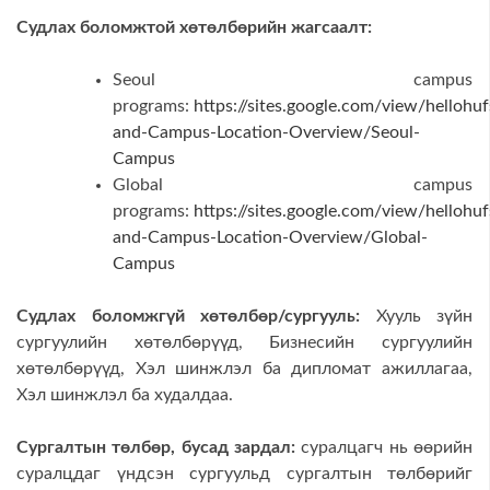
Судлах боломжтой хөтөлбөрийн жагсаалт:
Seoul campus
programs:
https://sites.google.com/view/hellohu
and-Campus-Location-Overview/Seoul-
Campus
Global campus
programs:
https://sites.google.com/view/hellohu
and-Campus-Location-Overview/Global-
Campus
Судлах боломжгүй хөтөлбөр/сургууль:
Хууль зүйн
сургуулийн хөтөлбөрүүд, Бизнесийн сургуулийн
хөтөлбөрүүд, Хэл шинжлэл ба дипломат ажиллагаа,
Хэл шинжлэл ба худалдаа.
Сургалтын төлбөр, бусад зардал:
суралцагч нь өөрийн
суралцдаг үндсэн сургуульд сургалтын төлбөрийг