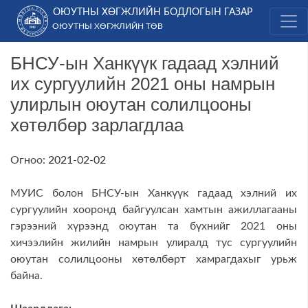
Skip
ОЮУТНЫ ХӨГЖЛИЙН БОДЛОГЫН ГАЗАР
to
ОЮУТНЫ ХӨГЖЛИЙН ТӨВ
content
БНСУ-ын Ханкүүк гадаад хэлний
их сургуулийн 2021 оны намрын
улирлын оюутан солилцооны
хөтөлбөр зарлагдлаа
Огноо:
2021-02-02
МУИС болон БНСУ-ын Ханкүүк гадаад хэлний их
сургуулийн хооронд байгуулсан хамтын ажиллагааны
гэрээний хүрээнд оюутан та бүхнийг 2021 оны
хичээлийн жилийн намрын улиралд тус сургуулийн
оюутан солилцооны хөтөлбөрт хамрагдахыг урьж
байна.