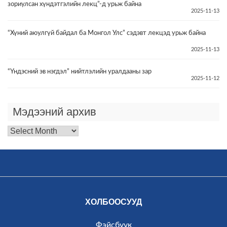
зориулсан хүндэтгэлийн лекц”-д урьж байна
2025-11-13
“Хүний аюулгүй байдал ба Монгол Улс” сэдэвт лекцэд урьж байна
2025-11-13
“Үндэсний эв нэгдэл” нийтлэлийн уралдааны зар
2025-11-12
Мэдээний архив
Мэдээний
архив
ХОЛБООСУУД
Фэйсбүүк