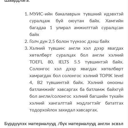
Шаардлага:
МУИС-ийн бакалаврын түвшний идэвхтэй
суралцаж буй оюутан байх. Хамгийн
багадаа 1 улирал амжилттай суралцсан
байх
Голч дүн 2,5 болон түүнээс дээш байх
Хэлний түвшин: англи хэл дээр явагдах
хөтөлбөрт суралцах бол англи хэлний
TOEFL 80, IELTS 5.5 түвшинтэй байх.
Солонгос хэл дээр явагдах хөтөлбөрт
хамрагдах бол солонгос хэлний TOPIK level
4, B2 түвшинтэй байх. Хэлний онооны
батламжийг хавсаргах ба батламж байхгүй
бол англи/солонгос хэлний багшийн тухайн
хэлний хангалттай мэдлэгтэйг бататгах
тодорхойлох захидал хавсаргах.
Бүрдүүлэх материалууд /бүх материалууд англи эсвэл