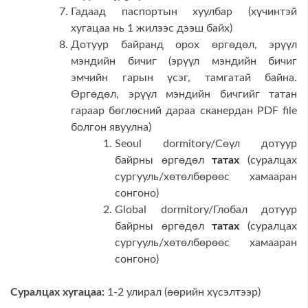
Гадаад паспортын хуулбар (хүчинтэй
хугацаа нь 1 жилээс дээш байх)
Дотуур байранд орох өргөдөл, эрүүл
мэндийн бичиг (эрүүл мэндийн бичиг
эмчийн гарын үсэг, тамгатай байна.
Өргөдөл, эрүүл мэндийн бичгийг татан
гараар бөглөсний дараа сканердан PDF file
болгон явуулна)
Seoul dormitory/Сөүл дотуур
байрны өргөдөл
татах
(суралцах
сургууль/хөтөлбөрөөс хамааран
сонгоно)
Global dormitory/Глобал дотуур
байрны өргөдөл
татах
(суралцах
сургууль/хөтөлбөрөөс хамааран
сонгоно)
Суралцах хугацаа:
1-2 улирал (өөрийн хүсэлтээр)