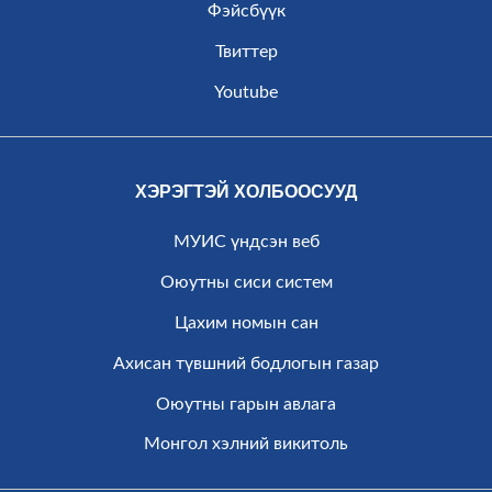
Фэйсбүүк
Твиттер
Youtube
ХЭРЭГТЭЙ ХОЛБООСУУД
МУИС үндсэн веб
Оюутны сиси систем
Цахим номын сан
Ахисан түвшний бодлогын газар
Оюутны гарын авлага
Монгол хэлний викитоль