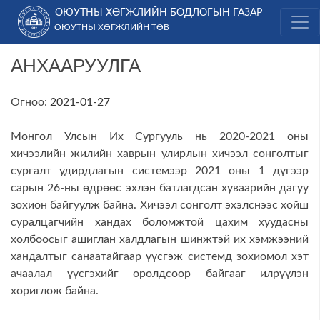
Skip
ОЮУТНЫ ХӨГЖЛИЙН БОДЛОГЫН ГАЗАР
to
ОЮУТНЫ ХӨГЖЛИЙН ТӨВ
content
АНХААРУУЛГА
Огноо:
2021-01-27
Монгол Улсын Их Сургууль нь 2020-2021 оны
хичээлийн жилийн хаврын улирлын хичээл сонголтыг
сургалт удирдлагын системээр 2021 оны 1 дүгээр
сарын 26-ны өдрөөс эхлэн батлагдсан хуваарийн дагуу
зохион байгуулж байна. Хичээл сонголт эхэлснээс хойш
суралцагчийн хандах боломжтой цахим хуудасны
холбоосыг ашиглан халдлагын шинжтэй их хэмжээний
хандалтыг санаатайгаар үүсгэж системд зохиомол хэт
ачаалал үүсгэхийг оролдсоор байгааг илрүүлэн
хориглож байна.