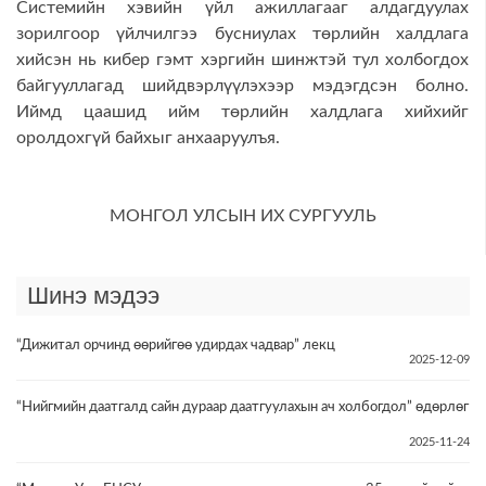
Системийн хэвийн үйл ажиллагааг алдагдуулах
зорилгоор үйлчилгээ бусниулах төрлийн халдлага
хийсэн нь кибер гэмт хэргийн шинжтэй тул холбогдох
байгууллагад шийдвэрлүүлэхээр мэдэгдсэн болно.
Иймд цаашид ийм төрлийн халдлага хийхийг
оролдохгүй байхыг анхааруулъя.
МОНГОЛ УЛСЫН ИХ СУРГУУЛЬ
Шинэ мэдээ
“Дижитал орчинд өөрийгөө удирдах чадвар” лекц
2025-12-09
“Нийгмийн даатгалд сайн дураар даатгуулахын ач холбогдол” өдөрлөг
2025-11-24