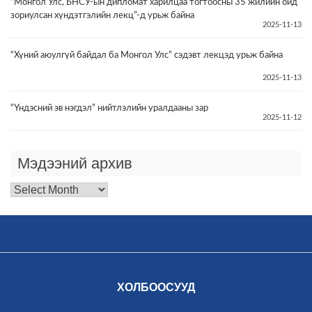
“Монгол Улс, БНСУ-ын дипломат харилцаа тогтоосны 35 жилийн ойд
зориулсан хүндэтгэлийн лекц”-д урьж байна
2025-11-13
“Хүний аюулгүй байдал ба Монгол Улс” сэдэвт лекцэд урьж байна
2025-11-13
“Үндэсний эв нэгдэл” нийтлэлийн уралдааны зар
2025-11-12
Мэдээний архив
Мэдээний
архив
ХОЛБООСУУД