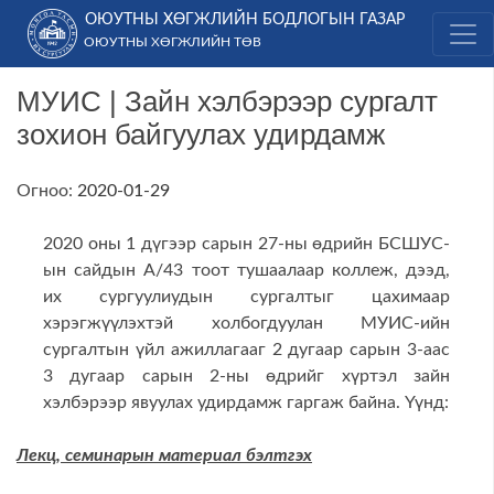
Skip
ОЮУТНЫ ХӨГЖЛИЙН БОДЛОГЫН ГАЗАР
to
ОЮУТНЫ ХӨГЖЛИЙН ТӨВ
content
МУИС | Зайн хэлбэрээр сургалт
зохион байгуулах удирдамж
Огноо:
2020-01-29
2020 оны 1 дүгээр сарын 27-ны өдрийн БСШУС-
ын сайдын А/43 тоот тушаалаар коллеж, дээд,
их сургуулиудын сургалтыг цахимаар
хэрэгжүүлэхтэй холбогдуулан МУИС-ийн
сургалтын үйл ажиллагааг 2 дугаар сарын 3-аас
3 дугаар сарын 2-ны өдрийг хүртэл зайн
хэлбэрээр явуулах удирдамж гаргаж байна. Үүнд:
Лекц, семинарын материал бэлтгэх