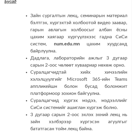
Бусад
Зайн сургалтын лекц, семинарын материал
бэлтгэх, хүргэхтэй холбоотой видео заавар,
гарын авлагын холбоосыг албан ёсны
цахим хаягаар хүргүүлэхээс гадна СиСи
систем,
num.edu.mn
цахим хуудсанд
байрлуулна.
Дадлага, лабораторийн ажлыг 3 дугаар
сарын 2-оос чөлөөт хуваариар нөхөж орно.
Суралцагчидтай хийх хичээлийн
хэлэлцүүлгийг Microsoft 365-ийн Teams
аппликейшн болон бусад боломжит
платформоор зохион байгуулна.
Суралцагчид хүргэх мэдээ, мэдээллийг
СиСи системийг ашиглан хүргэж болно.
3 дугаар сарын 2-оос эхлэх эхний лекц нь
зайн хэлбэрээр хүргэсэн агуулгыг
бататгасан тойм лекц байна.