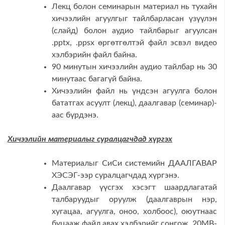
Лекц болон семинарын материал нь тухайн
хичээлийн агуулгыг тайлбарласан үзүүлэн
(слайд) болон аудио тайлбарыг агуулсан
.pptx, .ppsx өргөтгөлтэй файл эсвэл видео
хэлбэрийн файл байна.
90 минутын хичээлийн аудио тайлбар нь 30
минутаас багагүй байна.
Хичээлийн файл нь үндсэн агуулга болон
бататгах асуулт (лекц), даалгавар (семинар)-
аас бүрдэнэ.
Хичээлийн материалыг суралцагчдад хүргэх
Материалыг СиСи системийн ДААЛГАВАР
ХЭСЭГ-ээр суралцагчдад хүргэнэ.
Даалгавар үүсгэх хэсэгт шаардлагатай
талбаруудыг оруулж (даалгаврын нэр,
хугацаа, агуулга, оноо, холбоос), оюутнаас
буцааж файл авах хэлбэрийг сонгож, 20МВ-