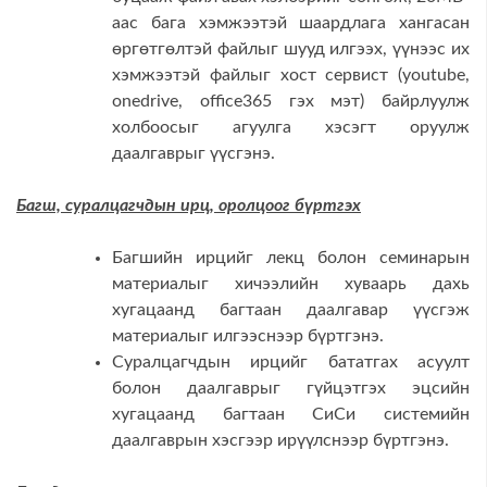
аас бага хэмжээтэй шаардлага хангасан
өргөтгөлтэй файлыг шууд илгээх, үүнээс их
хэмжээтэй файлыг хост сервист (youtube,
onedrive, office365 гэх мэт) байрлуулж
холбоосыг агуулга хэсэгт оруулж
даалгаврыг үүсгэнэ.
Багш, суралцагчдын ирц, оролцоог бүртгэх
Багшийн ирцийг лекц болон семинарын
материалыг хичээлийн хуваарь дахь
хугацаанд багтаан даалгавар үүсгэж
материалыг илгээснээр бүртгэнэ.
Суралцагчдын ирцийг бататгах асуулт
болон даалгаврыг гүйцэтгэх эцсийн
хугацаанд багтаан СиСи системийн
даалгаврын хэсгээр ирүүлснээр бүртгэнэ.