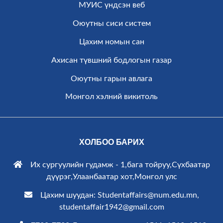
МУИС үндсэн веб
Оюутны сиси систем
Цахим номын сан
Ахисан түвшний бодлогын газар
Оюутны гарын авлага
Монгол хэлний викитоль
ХОЛБОО БАРИХ
Их сургуулийн гудамж - 1,бага тойруу,Сүхбаатар
дүүрэг,Улаанбаатар хот,Монгол улс
Цахим шуудан: Studentaffairs@num.edu.mn,
studentaffair1942@gmail.com