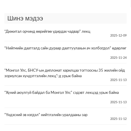
Шинэ мэдээ
“Дижитал орчинд өөрийгөө удирдах чадвар” лекц
2025-12-09
“Нийгмийн даатгалд сайн дураар даатгуулахын ач холбогдол” өдөрлөг
2025-11-24
“Монгол Улс, БНСУ-ын дипломат харилцаа тогтоосны 35 жилийн ойд
зориулсан хүндэтгэлийн лекц”-д урьж байна
2025-11-13
“Хүний аюулгүй байдал ба Монгол Улс” сэдэвт лекцэд урьж байна
2025-11-13
“Үндэсний эв нэгдэл” нийтлэлийн уралдааны зар
2025-11-12