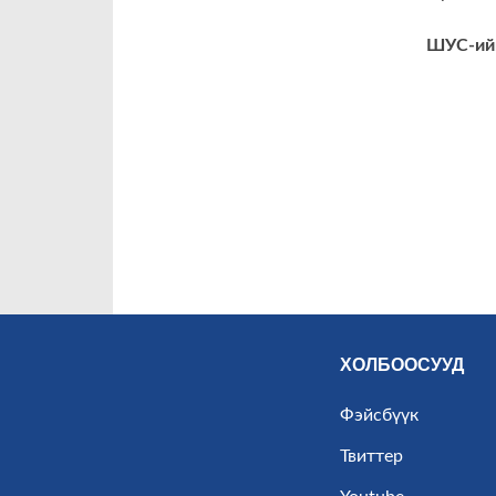
ШУС-ийн
ХОЛБООСУУД
Фэйсбүүк
Твиттер