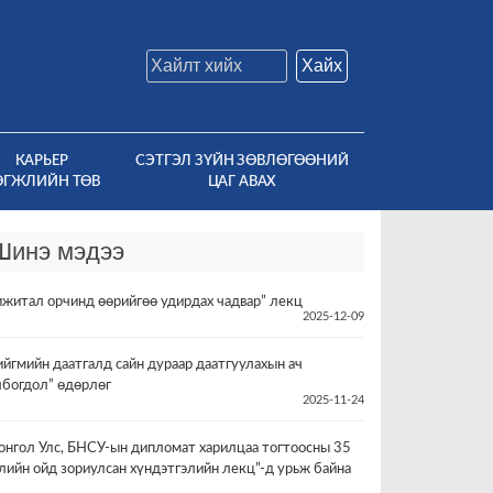
Хайх
КАРЬЕР
СЭТГЭЛ ЗҮЙН ЗӨВЛӨГӨӨНИЙ
ӨГЖЛИЙН ТӨВ
ЦАГ АВАХ
Шинэ мэдээ
ижитал орчинд өөрийгөө удирдах чадвар” лекц
2025-12-09
ийгмийн даатгалд сайн дураар даатгуулахын ач
лбогдол” өдөрлөг
2025-11-24
онгол Улс, БНСУ-ын дипломат харилцаа тогтоосны 35
лийн ойд зориулсан хүндэтгэлийн лекц”-д урьж байна