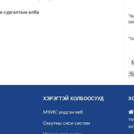
 сургалтын алба
“Х
ур
“Үн
Мэ
ар
ХЭРЭГТЭЙ ХОЛБООСУУД
Х
МУИС үндсэн веб
то
Оюутны сиси систем
хо