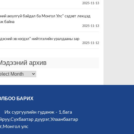
2025-11-13
үний аюулгүй байдал ба Монгол Улс” сэдэвт лекцэд
ьж байна
2025-11-13
дэсний эв нэгдэл” нийтлэлийн уралдааны зар
2025-11-12
Мэдээний архив
дээний
хив
ОЛБОО БАРИХ
Их сургуулийн гудамж - 1,бага
йруу,Сүхбаатар дүүрэг,Улаанбаатар
т,Монгол улс