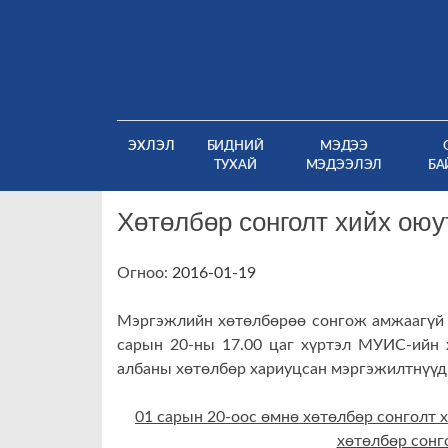
Skip
to
content
(CURRENT)
ЭХЛЭЛ
БИДНИЙ
МЭДЭЭ
ТУХАЙ
МЭДЭЭЛЭЛ
БА
Хөтөлбөр сонголт хийх ою
Огноо:
2016-01-19
Мэргэжлийн хөтөлбөрөө сонгож амжаагүй о
сарын 20-ны 17.00 цаг хүртэл МУИС-ийн 
албаны хөтөлбөр хариуцсан мэргэжилтнүүд 
01 сарын 20-оос өмнө хөтөлбөр сонголт
хөтөлбөр сонго