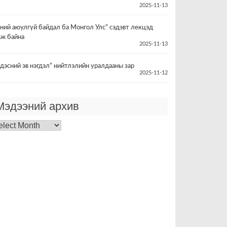
2025-11-13
үний аюулгүй байдал ба Монгол Улс” сэдэвт лекцэд
ьж байна
2025-11-13
дэсний эв нэгдэл” нийтлэлийн уралдааны зар
2025-11-12
Мэдээний архив
дээний
хив