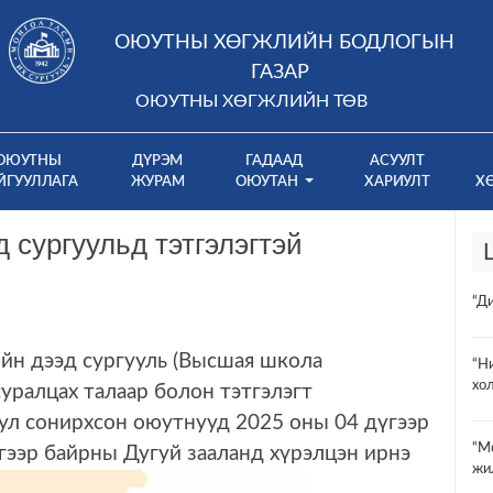
ОЮУТНЫ ХӨГЖЛИЙН БОДЛОГЫН
ГАЗАР
ОЮУТНЫ ХӨГЖЛИЙН ТӨВ
ОЮУТНЫ
ДҮРЭМ
ГАДААД
АСУУЛТ
ЙГУУЛЛАГА
ЖУРАМ
ОЮУТАН
ХАРИУЛТ
Х
 сургуульд тэтгэлэгтэй
“Д
ийн дээд сургууль (Высшая школа
“Н
хо
суралцах талаар болон тэтгэлэгт
тул сонирхсон оюутнууд
2025 оны 04 дүгээр
“М
гээр байрны Дугуй зааланд хүрэлцэн ирнэ
жи