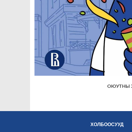
ОЮУТНЫ 
ХОЛБООСУУД