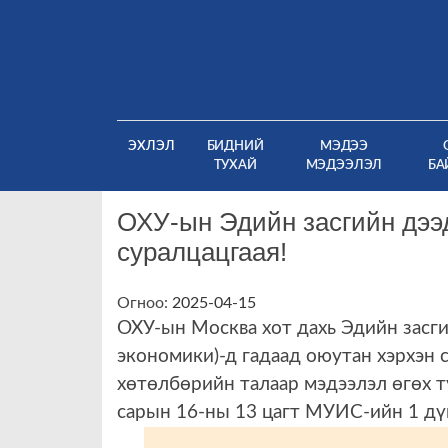
Skip
to
content
(CURRENT)
ЭХЛЭЛ
БИДНИЙ
МЭДЭЭ
ТУХАЙ
МЭДЭЭЛЭЛ
БА
ОХУ-ын Эдийн засгийн дээд
суралцацгаая!
Огноо:
2025-04-15
ОХУ-ын Москва хот дахь Эдийн засг
экономики)-д
гадаад оюутан хэрхэн 
хөтөлбөрийн талаар мэдээлэл өгөх 
сарын 16-ны 13 цагт МУИС-ийн 1 дү