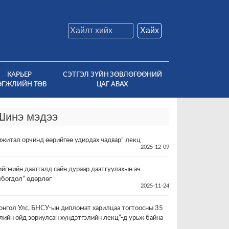
Хайх
КАРЬЕР
СЭТГЭЛ ЗҮЙН ЗӨВЛӨГӨӨНИЙ
ӨГЖЛИЙН ТӨВ
ЦАГ АВАХ
Шинэ мэдээ
ижитал орчинд өөрийгөө удирдах чадвар” лекц
2025-12-09
ийгмийн даатгалд сайн дураар даатгуулахын ач
лбогдол” өдөрлөг
2025-11-24
онгол Улс, БНСУ-ын дипломат харилцаа тогтоосны 35
лийн ойд зориулсан хүндэтгэлийн лекц”-д урьж байна