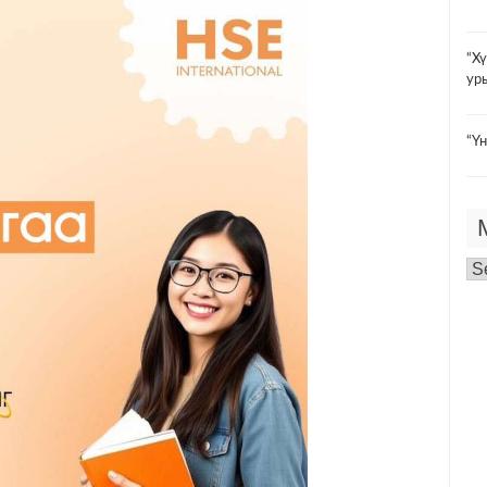
“Х
ур
“Үн
Мэ
ар